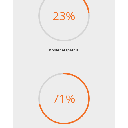
23
%
Kostenersparnis
71
%