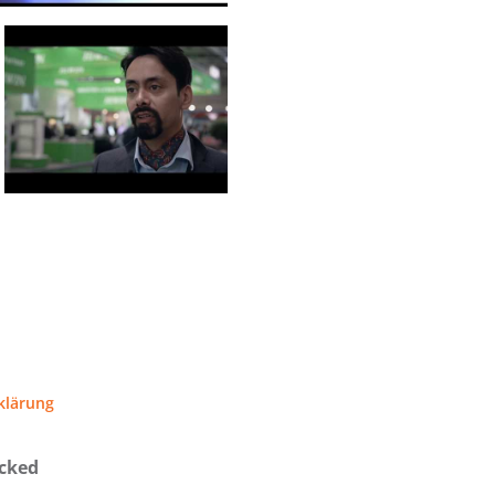
klärung
ocked