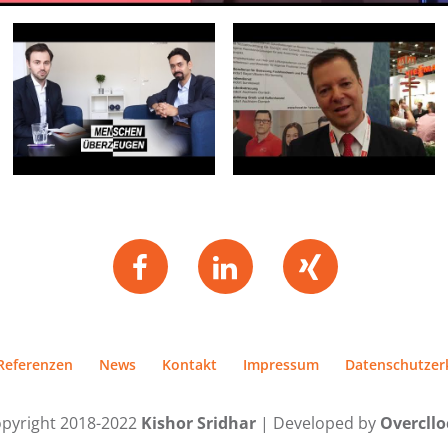
Referenzen
News
Kontakt
Impressum
Datenschutzer
pyright 2018-2022
Kishor Sridhar
| Developed by
Overcll